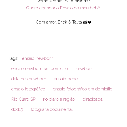
Vamos contar SUA história?
Quero agendar o Ensaio do meu bebê.
Com amor, Erick & Talita 📸❤️
Tags:
ensaio newborn
ensaio newborn em domicilio
newborn
detalhes newborn
ensaio bebe
ensaio fotográfico
ensaio fotográfico em domicílio
Rio Claro SP
rio claro e região
piracicaba
ddd19
fotografia documental